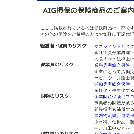
ここに掲載されているのは取扱商品の一部で
その他の保険をご希望の方はお気軽に下記代
マネジメントリス
会社役員が業務遂
の負うべき法律上
業務災害総合保険
企業にとって労働
ービスや、弁護士
労働災害総合保険
多様化・複雑化す
企業財産保険（プ
事業者の財産が被
間接損害も補償す
国内物流総合運送
原材料、仕掛品、
中、加工中などを